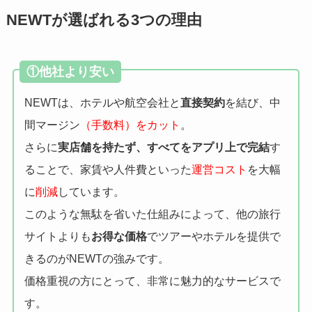
NEWTが選ばれる3つの理由
①他社より安い
NEWTは、ホテルや航空会社と
直接契約
を結び、中
間マージン
（手数料）をカット
。
さらに
実店舗を持たず、すべてをアプリ上で完結
す
ることで、家賃や人件費といった
運営コスト
を大幅
に
削減
しています。
このような無駄を省いた仕組みによって、他の旅行
サイトよりも
お得な価格
でツアーやホテルを提供で
きるのがNEWTの強みです。
価格重視の方にとって、非常に魅力的なサービスで
す。